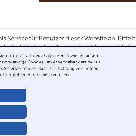
als Service für Benutzer dieser Website an. Bitte 
er juristische Angelegenheiten bieten, wir keine
nd keine der hier angebotenen Informationen ei
ieren, den Traffic zu analysieren sowie um unsere
r notwendige Cookies, um Arbeitgeber darüber zu
ben. Sie erkennen an, dass Ihre Nutzung von Indeed
nd empfehlen Ihnen, diese zu lesen.
Hilfebereich. Sie
©
2026
•
Indeed