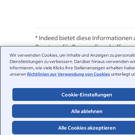
* Indeed bietet diese Informationen 
Beratung für Personalbeschaffung od
Stellenbeschreibungen übernehmen u
Wir verwenden Cookies, um Inhalte und Anzeigen zu personalis
Dienstleistungen zu verbessern. Darüber hinaus verwenden wi
informieren, wie viele Klicks ihre Stellenanzeigen erhalten ha
Wir sind für Sie da
unseren
Richtlinien zur Verwendung von Cookies
unterliegt u
Antworten auf häufig gestellte Fragen finden Sie in unserem 
können uns aber auch direkt kontaktieren.
Cookie-Einstellungen
Hilfebereich
Support kontaktieren
Alle ablehnen
Alle Cookies akzeptieren