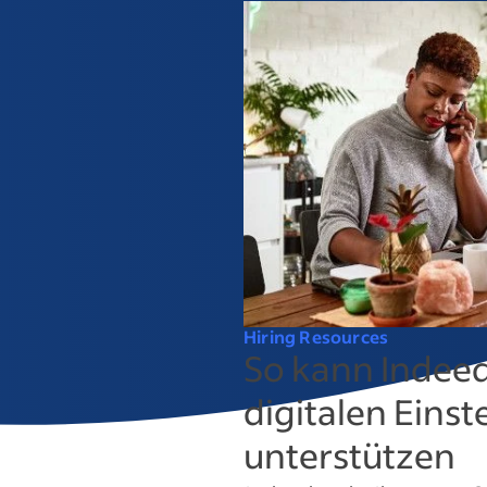
Hiring Resources
So kann Indeed
digitalen Eins
unterstützen