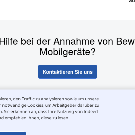
 Hilfe bei der Annahme von Be
Mobilgeräte?
Kontaktieren Sie uns
ieren, den Traffic zu analysieren sowie um unsere
©2026 Indeed -
Verwendete Cook
r notwendige Cookies, um Arbeitgeber darüber zu
ben. Sie erkennen an, dass Ihre Nutzung von Indeed
nd empfehlen Ihnen, diese zu lesen.
Hilfebereich. Sie