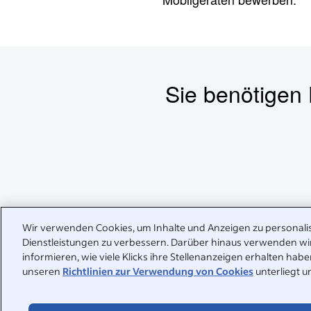
Sie benötigen
Wir verwenden Cookies, um Inhalte und Anzeigen zu personalis
Dienstleistungen zu verbessern. Darüber hinaus verwenden wi
informieren, wie viele Klicks ihre Stellenanzeigen erhalten ha
Wir sind für Sie da
unseren
Richtlinien zur Verwendung von Cookies
unterliegt u
Antworten auf häufig gestellte Fragen finden Sie in unserem 
können uns aber auch direkt kontaktieren.