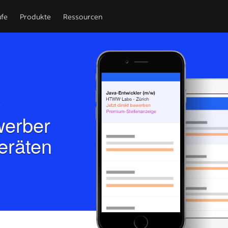
ufe
Produkte
Ressourcen
t
werber
eräten