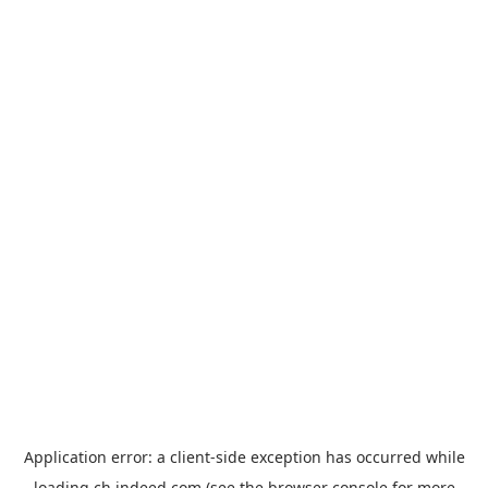
Application error: a
client
-side exception has occurred while
loading
ch.indeed.com
(see the
browser console
for more